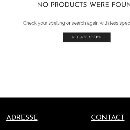
NO PRODUCTS WERE FOU
Check your spelling or search again with less speci
RETURN TO SHOP
ADRESSE
CONTACT