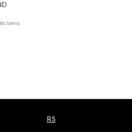
ND
fic terms.
RS