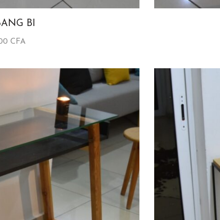
BANG BI
000
CFA