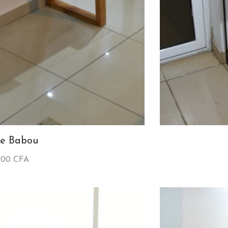
le Babou
000
CFA