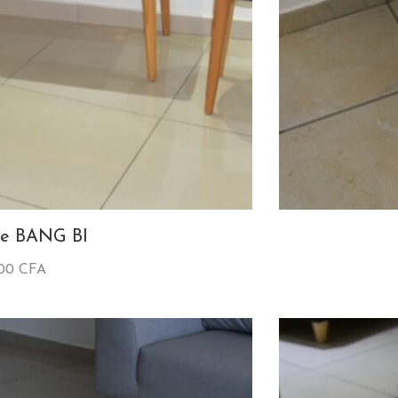
te BANG BI
000
CFA