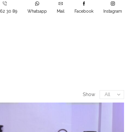
862 30 89
Whatsapp
Mail
Facebook
Instagram
Products
Show
per
page