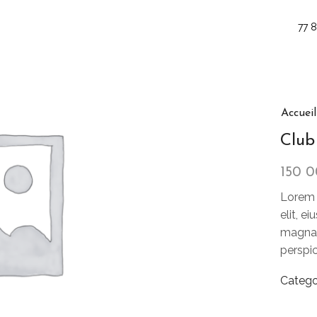
77 
Accueil
Club 
150 
Lorem 
elit, e
magna 
perspic
Catego