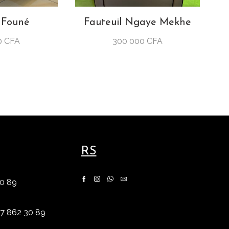
 Founé
Fauteuil Ngaye Mekhe
0
CFA
300 000
CFA
RS
30 89
Facebook
Instagram
Whatsapp
Email
77 862 30 89