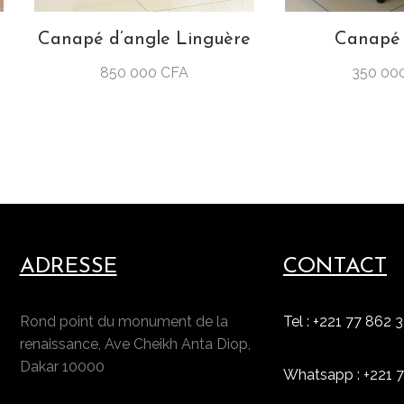
Canapé d’angle Linguère
Canapé
850 000
CFA
350 00
ADRESSE
CONTACT
Rond point du monument de la
Tel : +221 77 862 
renaissance, Ave Cheikh Anta Diop,
Dakar 10000
Whatsapp : +221 